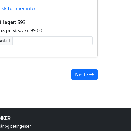
likk for mer info
å lager:
593
is pr. stk.:
kr. 99,00
Antall
Neste
NKER
kår og betingelser