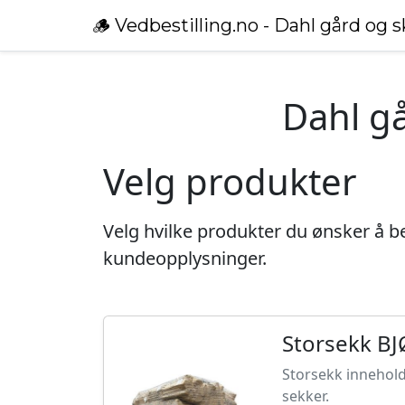
🪵
Vedbestilling.no -
Dahl gård og 
Dahl gå
Velg produkter
Velg hvilke produkter du ønsker å bes
kundeopplysninger.
Storsekk B
Storsekk inneholde
sekker.