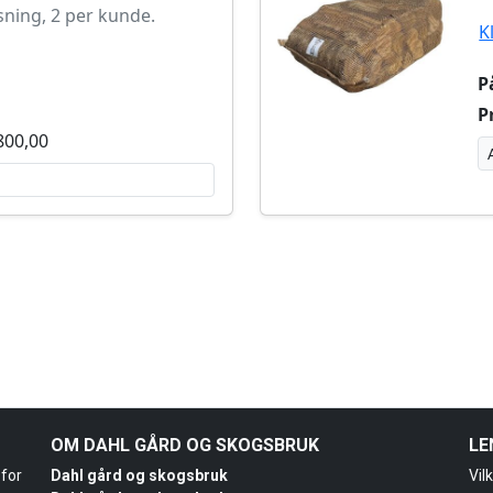
sning, 2 per kunde.
K
P
Pr
 800,00
OM DAHL GÅRD OG SKOGSBRUK
LE
 for
Dahl gård og skogsbruk
Vil