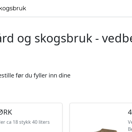
skogsbruk
rd og skogsbruk - vedbe
tille før du fyller inn dine
JØRK
4
r ca 18 stykk 40 liters
V
B